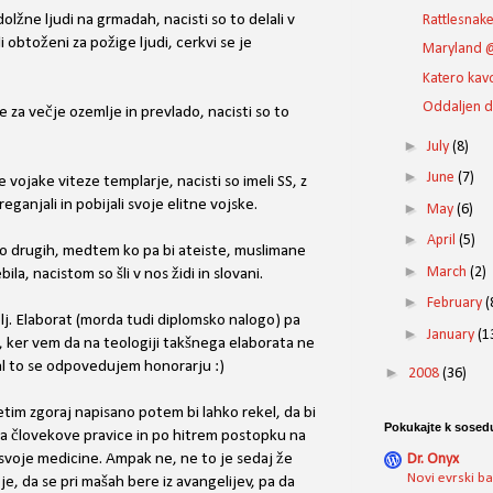
dolžne ljudi na grmadah, nacisti so to delali v
Rattlesnak
li obtoženi za požige ljudi, cerkvi se je
Maryland @
Katero kavo
Oddaljen d
e za večje ozemlje in prevlado, nacisti so to
►
July
(8)
►
June
(7)
 vojake viteze templarje, nacisti so imeli SS, z
eganjali in pobijali svoje elitne vojske.
►
May
(6)
►
April
(5)
 do drugih, medtem ko pa bi ateiste, muslimane
►
March
(2)
ebila, nacistom so šli v nos židi in slovani.
►
February
(
lj. Elaborat (morda tudi diplomsko nalogo) pa
►
January
(1
 ker vem da na teologiji takšnega elaborata ne
elal to se odpovedujem honorarju :)
►
2008
(36)
etim zgoraj napisano potem bi lahko rekel, da bi
Pokukajte k sosed
 za človekove pravice in po hitrem postopku na
 svoje medicine. Ampak ne, ne to je sedaj že
Dr. Onyx
Novi evrski b
je, da se pri mašah bere iz avangelijev, pa da