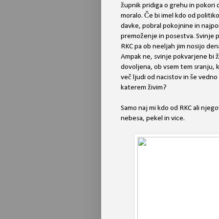
župnik pridiga o grehu in pokori
moralo. Če bi imel kdo od politikov
davke, pobral pokojnine in najpo
premoženje in posestva. Svinje p
RKC pa ob neeljah jim nosijo denar 
Ampak ne, svinje pokvarjene bi že
dovoljena, ob vsem tem sranju, ki 
več ljudi od nacistov in še vedno
katerem živim?
Samo naj mi kdo od RKC ali njeg
nebesa, pekel in vice.