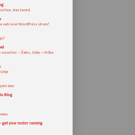
log
počiva, stay tuned..
α
na vaši novi WordPress strani!
vje?
vel
 nosečnic – Žalec, Celje – Urška
a
Celje
jstni dan
to Blog
nitev
- get your motor running