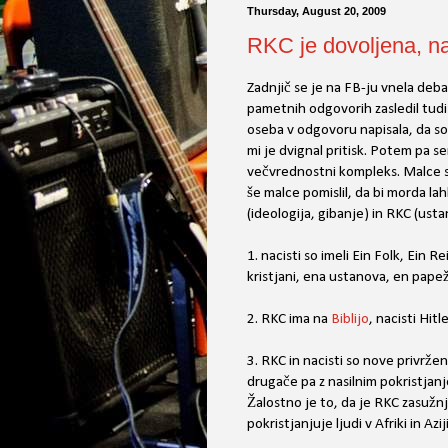
Thursday, August 20, 2009
RKC je dovoljena, na
Zadnjič se je na FB-ju vnela deb
pametnih odgovorih zasledil tudi t
oseba v odgovoru napisala, da so k
mi je dvignal pritisk. Potem pa se
večvrednostni kompleks. Malce se
še malce pomislil, da bi morda l
(ideologija, gibanje) in RKC (ust
1. nacisti so imeli Ein Folk, Ein R
kristjani, ena ustanova, en papež
2. RKC ima na
Biblijo
, nacisti Hitl
3. RKC in nacisti so nove privržen
drugače pa z nasilnim pokristjanj
Žalostno je to, da je RKC zasužnj
pokristjanjuje ljudi v Afriki in Azi