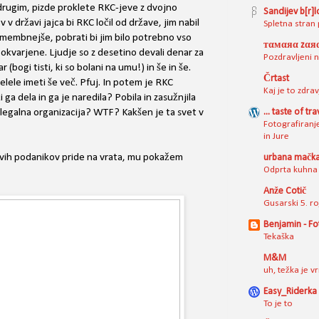
 drugim, pizde proklete RKC-jeve z dvojno
Sandijev b[r]
 v državi jajca bi RKC ločil od države, jim nabil
Spletna stran 
membnejše, pobrati bi jim bilo potrebno vso
тαмαяα zαя
okvarjene. Ljudje so z desetino devali denar za
Pozdravljeni 
(bogi tisti, ki so bolani na umu!) in še in še.
Črtast
lele imeti še več. Pfuj. In potem je RKC
Kaj je to zdra
ga dela in ga je naredila? Pobila in zasužnjila
 legalna organizacija? WTF? Kakšen je ta svet v
... taste of tra
Fotografiranje
in Jure
ovih podanikov pride na vrata, mu pokažem
urbana mačk
Odprta kuhna 
Anže Cotič
Gusarski 5. ro
Benjamin - Fo
Tekaška
M&M
uh, težka je vr
Easy_Riderka 
To je to