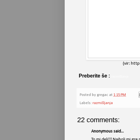
(vir: ht
Preberite še :
razmišljanja
Posted by
gregac
at
1:15 PM
Labels:
razmišljanja
22 comments:
Anonymous said...
To mi deli!!! Najbolj mi gr