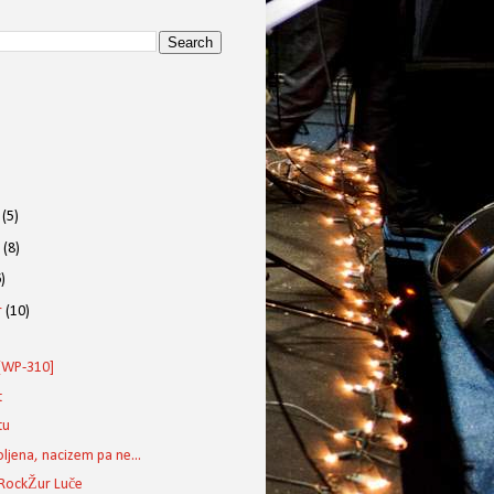
r
(5)
r
(8)
)
r
(10)
[WP-310]
t
tu
ljena, nacizem pa ne...
RockŽur Luče