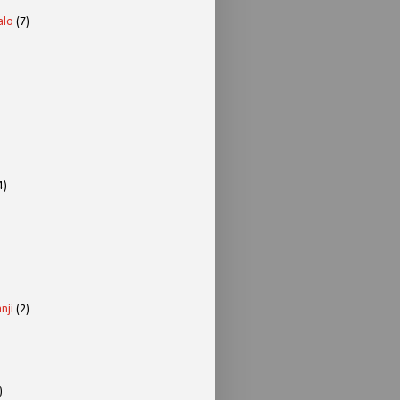
alo
(7)
4)
nji
(2)
)