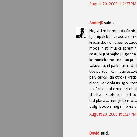
August 20, 2009 at 2:27 PM
AndrejK
said...
No, vidim-berem, da še nisi 
ti, ampak bolj v časovnem k
krščansko ne...vseeno; zadev
moda in stil muske spreminj
času, ki ji ni najbolj ugode
komuniciramo...na dan priha
vakuumu, ni pa bojazni, da 
tiče pa župnika in pušice...
pa v cerkvi, da otroka krstit 
plača, ker dobi uslugo, stor
olajšanje, kot drugi pri obis
storitve=izdelki se mi zdi 
tud plača.....men je to isto.
dolgi bodo zmagali, brez d
August 20, 2009 at 2:27 PM
David
said...