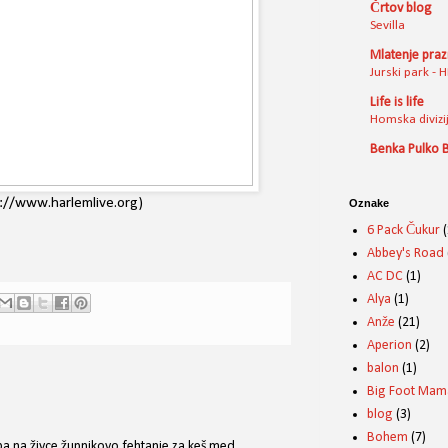
Črtov blog
Sevilla
Mlatenje pra
Jurski park - 
Life is life
Homska divizi
Benka Pulko 
tp://www.harlemlive.org)
Oznake
6 Pack Čukur
(
Abbey's Road
AC DC
(1)
Alya
(1)
Anže
(21)
Aperion
(2)
balon
(1)
Big Foot Mam
blog
(3)
Bohem
(7)
e pa na živce župnikovo fehtanje za keš med