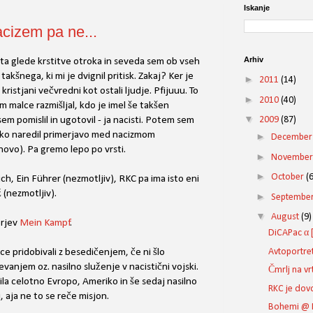
Iskanje
cizem pa ne...
Arhiv
ata glede krstitve otroka in seveda sem ob vseh
akšnega, ki mi je dvignil pritisk. Zakaj? Ker je
►
2011
(14)
ristjani večvredni kot ostali ljudje. Pfijuuu. To
►
2010
(40)
m malce razmišljal, kdo je imel še takšen
▼
m pomislil in ugotovil - ja nacisti. Potem sem
2009
(87)
ahko naredil primerjavo med nacizmom
►
Decembe
anovo). Pa gremo lepo po vrsti.
►
Novembe
►
October
(6
eich, Ein Führer (nezmotljiv), RKC pa ima isto eni
 (nezmotljiv).
►
Septembe
▼
August
(9)
erjev
Mein Kampf
.
DiCAPac α 
Avtoportre
ce pridobivali z besedičenjem, če ni šlo
evanjem oz. nasilno služenje v nacistični vojski.
Čmrlj na vr
ila celotno Evropo, Ameriko in še sedaj nasilno
RKC je dovo
ji, aja ne to se reče misjon.
Bohemi @ 