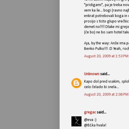
"pridigami", pa je treba nov
vem ka še... bogi (ravno najb
enkrat potrebovali boga in 
prosijo s tisto glupo vrečki
demet no!!!! Dlake mi grejo
(če bo) ne bo sam hotel tak
Aja, by the way: Anže ima pa
Benko Pulko!!! :D Yeah, rock 
August 20, 2009 at 1:53 PM
Unknown
said...
Kapo dol pred vsakim, splo
celo čelado bi snela...
August 20, 2009 at 2:06 PM
gregac
said...
@eva :)
@B1ka hvala!