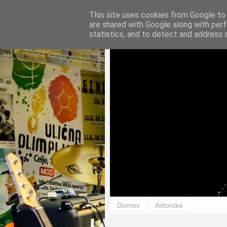
This site uses cookies from Google to d
are shared with Google along with perf
statistics, and to detect and address 
Domov
Avtorske