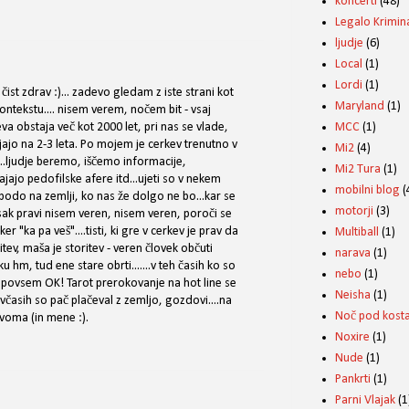
koncerti
(48)
Legalo Krimin
ljudje
(6)
Local
(1)
Lordi
(1)
čist zdrav :)... zadevo gledam z iste strani kot
Maryland
(1)
ontekstu.... nisem verem, nočem bit - vsaj
MCC
(1)
a obstaja več kot 2000 let, pri nas se vlade,
ajo na 2-3 leta. Po mojem je cerkev trenutno v
Mi2
(4)
n...ljudje beremo, iščemo informacije,
Mi2 Tura
(1)
jajo pedofilske afere itd...ujeti so v nekem
mobilni blog
(
bodo na zemlji, ko nas že dolgo ne bo...kar se
motorji
(3)
.vsak pravi nisem veren, nisem veren, poroči se
ker "ka pa veš"....tisti, ki gre v cerkev je prav da
Multiball
(1)
itev, maša je storitev - veren človek občuti
narava
(1)
ku hm, tud ene stare obrti.......v teh časih ko so
nebo
(1)
to povsem OK! Tarot prerokovanje na hot line se
Neisha
(1)
...včasih so pač plačeval z zemljo, gozdovi....na
Noč pod kosta
voma (in mene :).
Noxire
(1)
Nude
(1)
Pankrti
(1)
Parni Vlajak
(1