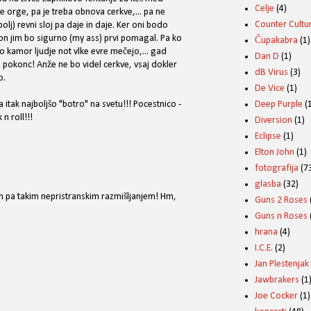
Celje
(4)
e orge, pa je treba obnova cerkve,... pa ne
Counter Cultur
olj) revni sloj pa daje in daje. Ker oni bodo
on jim bo sigurno (my ass) prvi pomagal. Pa ko
Čupakabra
(1)
co kamor ljudje not vlke evre mečejo,... gad
Dan D
(1)
 pokonc! Anže ne bo videl cerkve, vsaj dokler
dB Virus
(3)
o.
De Vice
(1)
Deep Purple
(
 itak najboljšo "botro" na svetu!!! Pocestnico -
n roll!!!
Diversion
(1)
Eclipse
(1)
Elton John
(1)
fotografija
(7
glasba
(32)
h pa takim nepristranskim razmišljanjem! Hm,
Guns 2 Roses
Guns n Roses
hrana
(4)
I.C.E.
(2)
Jan Plestenjak
Jawbrakers
(1
Joe Cocker
(1)