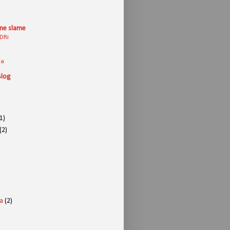
zne slame
HDRi
ja
Blog
1)
(2)
a
(2)