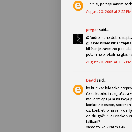
...in ti si, po zapisanem sodeč
August 20, 2009 at 2:55 PM
gregac
said...
@Andrej hehe dobro napis
@David nisem nikjer zapisal
bil član je zavestno pobijala
potem ne bi okoli na glas r
August 20, 2009 at 3:37 PM
David
said...
ko bi le vse bilo tako prepro
če se kdorkoli razglaša za 
moj odziv pa je le na tvoje p
konkretne osebe, spremenilo
oz. konkretno na velik del lj
do drugačnih. ali enako v e
talibani?
samo toliko v razmislek.