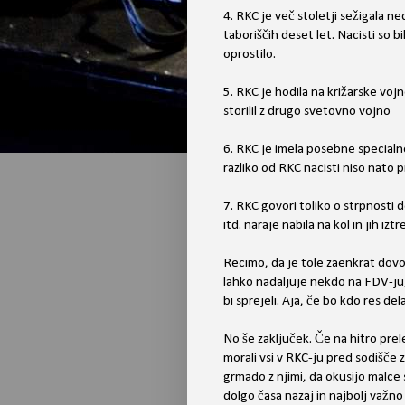
4. RKC je več stoletji sežigala ne
taboriščih deset let. Nacisti so bi
oprostilo.
5. RKC je hodila na križarske vojn
storilil z drugo svetovno vojno
6. RKC je imela posebne specialne
razliko od RKC nacisti niso nato pr
7. RKC govori toliko o strpnosti
itd. naraje nabila na kol in jih iztr
Recimo, da je tole zaenkrat dovo
lahko nadaljuje nekdo na FDV-ju,
bi sprejeli. Aja, če bo kdo res d
No še zaključek. Če na hitro prel
morali vsi v RKC-ju pred sodišče
grmado z njimi, da okusijo malce
dolgo časa nazaj in najbolj važno 