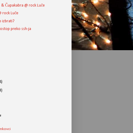
e & Čupakabra @ rock Luče
 rock Luče
 izbrati?
ostop preko ssh-ja
8)
3)
u
ankovci