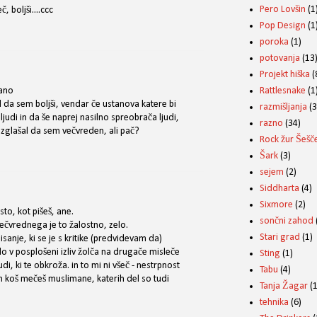
Pero Lovšin
(1
, boljši....ccc
Pop Design
(1
poroka
(1)
potovanja
(13
Projekt hiška
(
Rattlesnake
(1
ano
 da sem boljši, vendar če ustanova katere bi
razmišljanja
(3
 ljudi in da še naprej nasilno spreobrača ljudi,
razno
(34)
azglašal da sem večvreden, ali pač?
Rock žur Šešč
Šark
(3)
sejem
(2)
Siddharta
(4)
Sixmore
(2)
sto, kot pišeš, ane.
sončni zahod
večvrednega je to žalostno, zelo.
Stari grad
(1)
isanje, ki se je s kritike (predvidevam da)
 v posplošeni izliv žolča na drugače misleče
Sting
(1)
udi, ki te obkroža. in to mi ni všeč - nestrpnost
Tabu
(4)
n koš mečeš muslimane, katerih del so tudi
Tanja Žagar
(1
tehnika
(6)