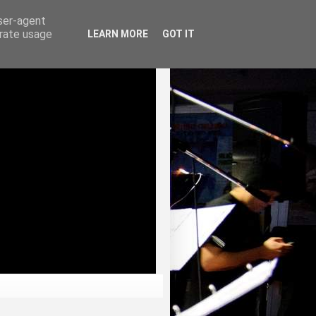
user-agent
erate usage
LEARN MORE
GOT IT