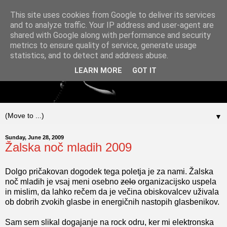
This site uses cookies from Google to deliver its services
and to analyze traffic. Your IP address and user-agent are
shared with Google along with performance and security
metrics to ensure quality of service, generate usage
statistics, and to detect and address abuse.
LEARN MORE
GOT IT
▼
Sunday, June 28, 2009
Žalska noč mladih 2009
Dolgo pričakovan dogodek tega poletja je za nami. Žalska
noč mladih je vsaj meni osebno
zelo
organizacijsko uspela
in mislim, da lahko rečem da je večina obiskovalcev uživala
ob dobrih zvokih glasbe in energičnih nastopih glasbenikov.
Sam sem slikal dogajanje na rock odru, ker mi elektronska