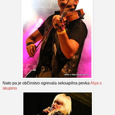
Nato pa je občinstvo ogrevala seksapilna pevka
Alya s
skupino