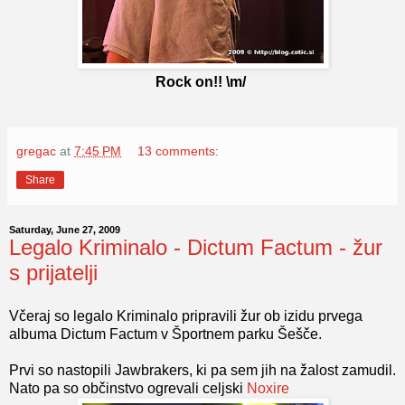
Rock on!! \m/
gregac
at
7:45 PM
13 comments:
Share
Saturday, June 27, 2009
Legalo Kriminalo - Dictum Factum - žur
s prijatelji
Včeraj so legalo Kriminalo pripravili žur ob izidu prvega
albuma Dictum Factum v Športnem parku Šešče.
Prvi so nastopili Jawbrakers, ki pa sem jih na žalost zamudil.
Nato pa so občinstvo ogrevali celjski
Noxire