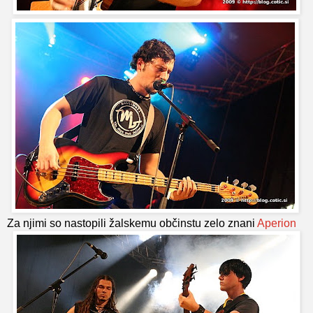
Za njimi so nastopili žalskemu občinstu zelo znani
Aperion