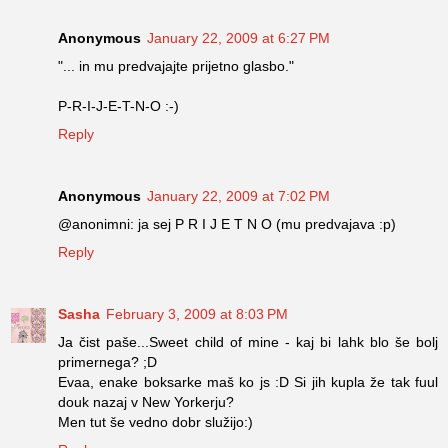
Anonymous
January 22, 2009 at 6:27 PM
"... in mu predvajajte prijetno glasbo."
P-R-I-J-E-T-N-O :-)
Reply
Anonymous
January 22, 2009 at 7:02 PM
@anonimni: ja sej P R I J E T N O (mu predvajava :p)
Reply
Sasha
February 3, 2009 at 8:03 PM
Ja čist paše...Sweet child of mine - kaj bi lahk blo še bolj
primernega? ;D
Evaa, enake boksarke maš ko js :D Si jih kupla že tak fuul
douk nazaj v New Yorkerju?
Men tut še vedno dobr služijo:)