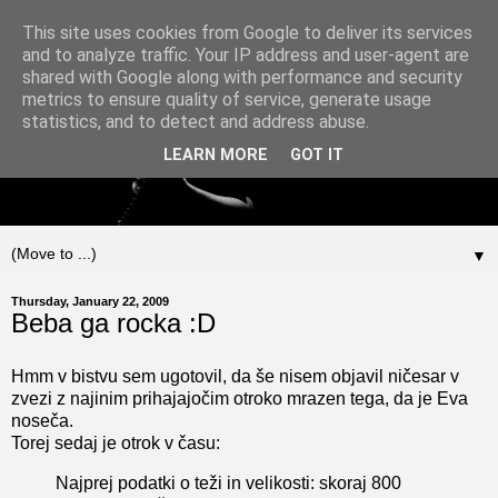
This site uses cookies from Google to deliver its services
and to analyze traffic. Your IP address and user-agent are
shared with Google along with performance and security
metrics to ensure quality of service, generate usage
statistics, and to detect and address abuse.
LEARN MORE
GOT IT
▼
Thursday, January 22, 2009
Beba ga rocka :D
Hmm v bistvu sem ugotovil, da še nisem objavil ničesar v
zvezi z najinim prihajajočim otroko mrazen tega, da je Eva
noseča.
Torej sedaj je otrok v času:
Najprej podatki o teži in velikosti: skoraj 800