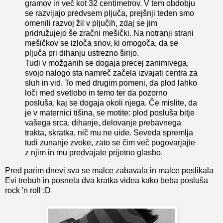
gramov in več kot 32 centimetrov. V tem obdobju
se razvijajo predvsem pljuča, prejšnji teden smo
omenili razvoj žil v pljučih, zdaj se jim
pridružujejo še zračni mešički. Na notranji strani
mešičkov se izloča snov, ki omogoča, da se
pljuča pri dihanju ustrezno širijo.
Tudi v možganih se dogaja precej zanimivega,
svojo nalogo sta namreč začela izvajati centra za
sluh in vid. To med drugim pomeni, da plod lahko
loči med svetlobo in temo ter da pozorno
posluša, kaj se dogaja okoli njega. Če mislite, da
je v maternici tišina, se motite: plod posluša bitje
vašega srca, dihanje, delovanje prebavnega
trakta, skratka, nič mu ne uide. Seveda spremlja
tudi zunanje zvoke, zato se čim več pogovarjajte
z njim in mu predvajate prijetno glasbo.
Pred parim dnevi sva se malce zabavala in malce poslikala
Evi trebuh in posnela dva kratka videa kako beba posluša
rock 'n roll :D