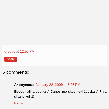
gregac
at
12:56 PM
Share
5 comments:
Anonymous
January 22, 2009 at 3:03 PM
Ijjeeej, najina bebika :) Danes me skos neki žgečka :) Prva
slika je kul :D
Reply