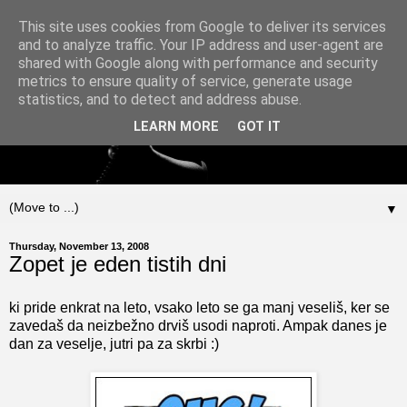
This site uses cookies from Google to deliver its services
and to analyze traffic. Your IP address and user-agent are
shared with Google along with performance and security
metrics to ensure quality of service, generate usage
statistics, and to detect and address abuse.
LEARN MORE
GOT IT
▼
Thursday, November 13, 2008
Zopet je eden tistih dni
ki pride enkrat na leto, vsako leto se ga manj veseliš, ker se
zavedaš da neizbežno drviš usodi naproti. Ampak danes je
dan za veselje, jutri pa za skrbi :)