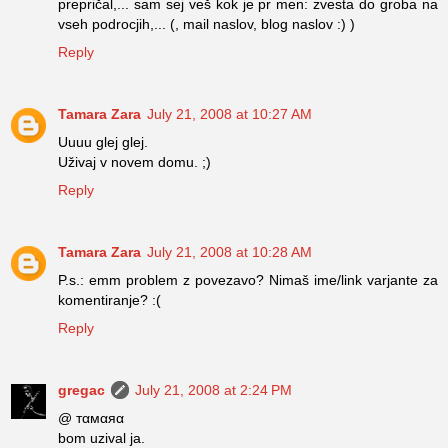
prepričal,... sam sej veš kok je pr men: zvesta do groba na
vseh podrocjih,... (, mail naslov, blog naslov :) )
Reply
Tamara Zara
July 21, 2008 at 10:27 AM
Uuuu glej glej.
Uživaj v novem domu. ;)
Reply
Tamara Zara
July 21, 2008 at 10:28 AM
P.s.: emm problem z povezavo? Nimaš ime/link varjante za
komentiranje? :(
Reply
gregac
July 21, 2008 at 2:24 PM
@ тαмαяα
bom uzival ja.