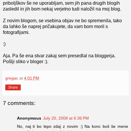
priboljškov še ne uporabljam, sem jih pana drugih blogih
zasledil in jih bom nekaj verjetno tudi naložil na moj blog.
Z novim blogom, se vsebina objav ne bo spremenila, tako
da lahko še naprej pričakujete, da vam bom moril s
fotografijami.
:)
Aja. Pa še ena stvar zakaj sem presedlal na bloggerja.
Pošlji sliko v bloger :).
gregac
at
4:01 PM
Share
7 comments:
Anonymous
July 20, 2008 at 6:36 PM
No, naj ti bo lepo zdaj z novim :) Na konc boš še mene